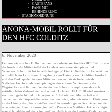
GÄSTEFANS
FANS MIT
BEHINDERUNG
STADIONORDNUNG
ANONA-MOBIL ROLLT FÜR
DEN HFC COLDITZ
6. November 2020
Der vom sächsischen Fußballverband verordnete Wechsel des HFC Colditz von
der Nord- in die Mitte-Staffel der Landesklasse versetzte Spieler und
Verantwortliche zunächst in helle Aufregung! Ein Großteil der Kicker reist nun
schließlich aus Leipzig und Umgebung zum Training nach Colditz-Hausdorf
und den Punktspielen in ganz Mittelsachsen an. Für sie bedeutete der
Staffelwechsel besonders an Spieltagen eine enorme Verlängerung der
Wegstrecken und für ihren Verein ein deutliches Kostenplus, um das sich
natürlich beim Verband niemand schert. Doch beim HFC 2020 wird konstruktiv
nach vorn gedacht und nicht gejammert! Und während Mannschaft und
Trainerteam sich top auf die Saison vorbereiteten, arbeitete man im Hintergrund
an der Lösung des ‚Transport-Problems‘. In gewohnt guten Gesprächen mit dem
ortsansässigen Hauptsponsor ‚Anona‘ in Person von Matthias Dietzsch einigte
man sich bald darauf, dank Anona-Finanzhilfe über ein Leasing-Modell einen