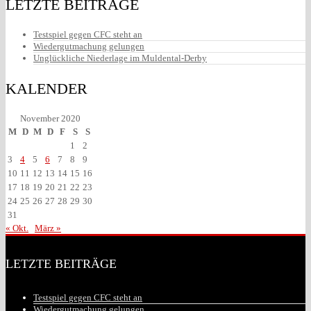
LETZTE BEITRÄGE
Testspiel gegen CFC steht an
Wiedergutmachung gelungen
Unglückliche Niederlage im Muldental-Derby
KALENDER
November 2020
M
D
M
D
F
S
S
1
2
3
4
5
6
7
8
9
10
11
12
13
14
15
16
17
18
19
20
21
22
23
24
25
26
27
28
29
30
31
« Okt.
März »
LETZTE BEITRÄGE
Testspiel gegen CFC steht an
Wiedergutmachung gelungen