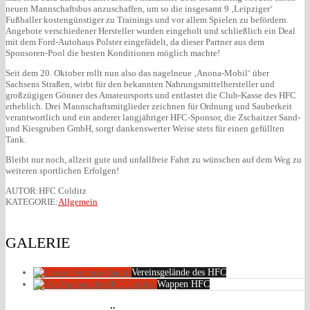
neuen Mannschaftsbus anzuschaffen, um so die insgesamt 9 ‚Leipziger‘
Fußballer kostengünstiger zu Trainings und vor allem Spielen zu befördern.
Angebote verschiedener Hersteller wurden eingeholt und schließlich ein Deal
mit dem Ford-Autohaus Polster eingefädelt, da dieser Partner aus dem
Sponsoren-Pool die besten Konditionen möglich machte!
Seit dem 20. Oktober rollt nun also das nagelneue ‚Anona-Mobil‘ über
Sachsens Straßen, wirbt für den bekannten Nahrungsmittelhersteller und
großzügigen Gönner des Amateursports und entlastet die Club-Kasse des HFC
erheblich. Drei Mannschaftsmitglieder zeichnen für Ordnung und Sauberkeit
verantwortlich und ein anderer langjähriger HFC-Sponsor, die Zschaitzer Sand-
und Kiesgruben GmbH, sorgt dankenswerter Weise stets für einen gefüllten
Tank.
Bleibt nur noch, allzeit gute und unfallfreie Fahrt zu wünschen auf dem Weg zu
weiteren sportlichen Erfolgen!
AUTOR:HFC Colditz
KATEGORIE:
Allgemein
GALERIE
Vereinsgelände des HFC
Wappen HFC