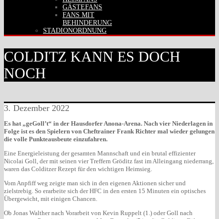
GÄSTEFANS
FANS MIT
BEHINDERUNG
STADIONORDNUNG
COLDITZ KANN ES DOCH
NOCH
3. Dezember 2022
Es hat „geGoll’t“ in der Hausdorfer Anona-Arena. Nach vier Niederlagen in
Folge ist es den Spielern von Cheftrainer Frank Richter mal wieder gelungen
die volle Punkteausbeute einzufahren.
Eine Energieleistung der gesamten Mannschaft und ein brutal effizienter
Nicolai Goll, der mit seinen vier Treffern Gröditz fast im Alleingang niederrang,
waren das Colditzer Rezept für den wichtigen Heimsieg.
Vom Anpfiff weg zeigte man sich in den eigenen Aktionen sicher und
zielstrebig. So erarbeite sich der HFC in den ersten 15 Minuten ein optisches
Übergewicht, mit einigen Chancen.
Ob Jonas Walther nach Vorarbeit von Kevin Ruppelt (1.) oder Goll nach