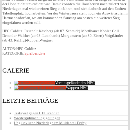
der Höhe nicht unverdient war. Damit konnten die Hausherren nach zuletzt vier
Niederlagen mal wieder einen Sieg einfahren, und sich dadurch auf den fünften
Tabellenplatz hocharbeiten. Vor der Winterpause steht noch ein Auswärtsspiel in
Hartmannsdorf an, wo am kommenden Samstag am besten ein weiterer Sieg
eingefahren werden soll.
HFC Colditz: Reichelt-Käseberg (ab 87. Schmidt)-Mörtlbauer-Köhler-Goll-
Demmler-Walther (ab 63. Leonhardt)-Morgenstern (ab 80. Eisert)-Voigtländer
(ab 43. Reißig)-Ruppelt-Wagner
AUTOR:HFC Colditz
KATEGORIE:
Spielberichte
GALERIE
Vereinsgelände des HFC
Wappen HFC
LETZTE BEITRÄGE
Testspiel gegen CFC steht an
Wiedergutmachung gelungen
Unglückliche Niederlage im Muldental-Derby