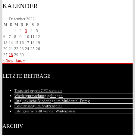
KALENDER
Dezember 2022
M
D
M
D
F
S
S
1
2
3
4
5
6
7
8
9
10
11
12
13
14
15
16
17
18
19
20
21
22
23
24
25
26
27
28
29
30
« Nov.
Jan. »
LETZTE BEITRÄGE
Testspiel gegen CFC steht an
Wiedergutmachung gelungen
Unglückliche Niederlage im Muldental-Derby
Colditz siegt im Spitzenspiel
Erfolgsserie reißt vor der Winterpause
ARCHIV