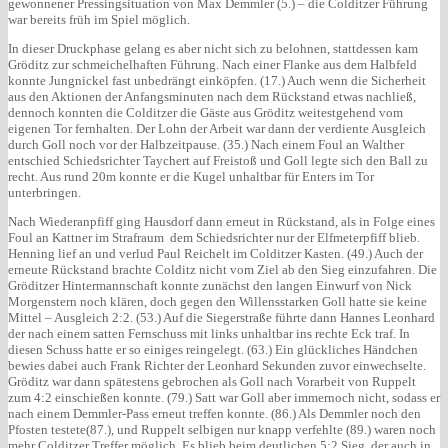
gewonnener Pressingsituation von Max Demmler (5.) – die Colditzer Führung
war bereits früh im Spiel möglich.
In dieser Druckphase gelang es aber nicht sich zu belohnen, stattdessen kam
Gröditz zur schmeichelhaften Führung. Nach einer Flanke aus dem Halbfeld
konnte Jungnickel fast unbedrängt einköpfen. (17.) Auch wenn die Sicherheit
aus den Aktionen der Anfangsminuten nach dem Rückstand etwas nachließ,
dennoch konnten die Colditzer die Gäste aus Gröditz weitestgehend vom
eigenen Tor fernhalten. Der Lohn der Arbeit war dann der verdiente Ausgleich
durch Goll noch vor der Halbzeitpause. (35.) Nach einem Foul an Walther
entschied Schiedsrichter Taychert auf Freistoß und Goll legte sich den Ball zu
recht. Aus rund 20m konnte er die Kugel unhaltbar für Enters im Tor
unterbringen.
Nach Wiederanpfiff ging Hausdorf dann erneut in Rückstand, als in Folge eines
Foul an Kattner im Strafraum dem Schiedsrichter nur der Elfmeterpfiff blieb.
Henning lief an und verlud Paul Reichelt im Colditzer Kasten. (49.) Auch der
erneute Rückstand brachte Colditz nicht vom Ziel ab den Sieg einzufahren. Die
Gröditzer Hintermannschaft konnte zunächst den langen Einwurf von Nick
Morgenstern noch klären, doch gegen den Willensstarken Goll hatte sie keine
Mittel – Ausgleich 2:2. (53.) Auf die Siegerstraße führte dann Hannes Leonhard
der nach einem satten Fernschuss mit links unhaltbar ins rechte Eck traf. In
diesen Schuss hatte er so einiges reingelegt. (63.) Ein glückliches Händchen
bewies dabei auch Frank Richter der Leonhard Sekunden zuvor einwechselte.
Gröditz war dann spätestens gebrochen als Goll nach Vorarbeit von Ruppelt
zum 4:2 einschießen konnte. (79.) Satt war Goll aber immernoch nicht, sodass er
nach einem Demmler-Pass erneut treffen konnte. (86.) Als Demmler noch den
Pfosten testete(87.), und Ruppelt selbigen nur knapp verfehlte (89.) waren noch
mehr Colditzer Treffer möglich. Es blieb beim deutlichen 5:2 Sieg, der auch in