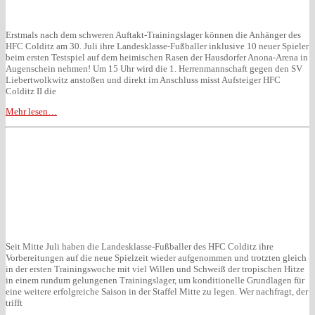
Erstmals nach dem schweren Auftakt-Trainingslager können die Anhänger des
HFC Colditz am 30. Juli ihre Landesklasse-Fußballer inklusive 10 neuer Spieler
beim ersten Testspiel auf dem heimischen Rasen der Hausdorfer Anona-Arena in
Augenschein nehmen! Um 15 Uhr wird die 1. Herrenmannschaft gegen den SV
Liebertwolkwitz anstoßen und direkt im Anschluss misst Aufsteiger HFC
Colditz II die
Mehr lesen…
Seit Mitte Juli haben die Landesklasse-Fußballer des HFC Colditz ihre
Vorbereitungen auf die neue Spielzeit wieder aufgenommen und trotzten gleich
in der ersten Trainingswoche mit viel Willen und Schweiß der tropischen Hitze
in einem rundum gelungenen Trainingslager, um konditionelle Grundlagen für
eine weitere erfolgreiche Saison in der Staffel Mitte zu legen. Wer nachfragt, der
trifft