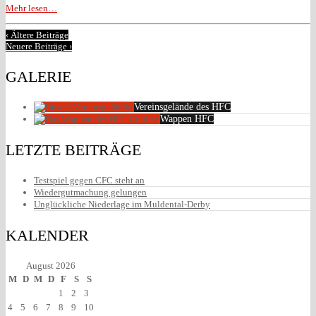
Mehr lesen…
‹ Ältere Beiträge
Neuere Beiträge ›
GALERIE
Vereinsgelände des HFC
Wappen HFC
LETZTE BEITRÄGE
Testspiel gegen CFC steht an
Wiedergutmachung gelungen
Unglückliche Niederlage im Muldental-Derby
KALENDER
August 2026
M
D
M
D
F
S
S
1
2
3
4
5
6
7
8
9
10