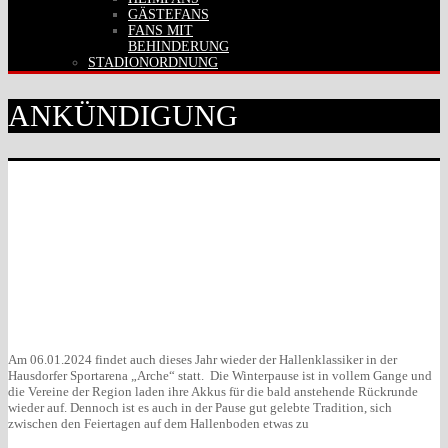
GÄSTEFANS
FANS MIT
BEHINDERUNG
STADIONORDNUNG
ANKÜNDIGUNG
Am 06.01.2024 findet auch dieses Jahr wieder der Hallenklassiker in der
Hausdorfer Sportarena „Arche“ statt. Die Winterpause ist in vollem Gange und
die Vereine der Region laden ihre Akkus für die bald anstehende Rückrunde
wieder auf. Dennoch ist es auch in der Pause gut gelebte Tradition, sich
zwischen den Feiertagen auf dem Hallenboden etwas zu