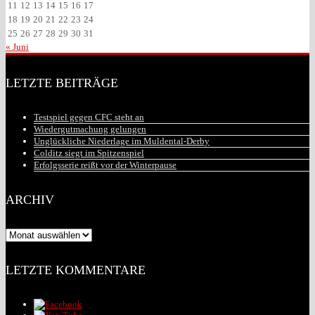
11
12
13
14
15
16
17
18
19
20
21
22
23
24
25
26
27
28
29
30
31
« Juni
LETZTE BEITRÄGE
Testspiel gegen CFC steht an
Wiedergutmachung gelungen
Unglückliche Niederlage im Muldental-Derby
Colditz siegt im Spitzenspiel
Erfolgsserie reißt vor der Winterpause
ARCHIV
Archiv
LETZTE KOMMENTARE