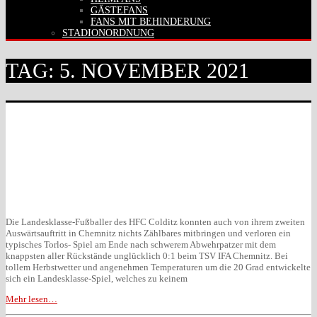
GÄSTEFANS
FANS MIT BEHINDERUNG
STADIONORDNUNG
TAG:
5. NOVEMBER 2021
Die Landesklasse-Fußballer des HFC Colditz konnten auch von ihrem zweiten
Auswärtsauftritt in Chemnitz nichts Zählbares mitbringen und verloren ein
typisches Torlos- Spiel am Ende nach schwerem Abwehrpatzer mit dem
knappsten aller Rückstände unglücklich 0:1 beim TSV IFA Chemnitz. Bei
tollem Herbstwetter und angenehmen Temperaturen um die 20 Grad entwickelte
sich ein Landesklasse-Spiel, welches zu keinem
Mehr lesen…