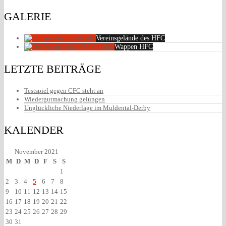
GALERIE
Vereinsgelände des HFC
Wappen HFC
LETZTE BEITRÄGE
Testspiel gegen CFC steht an
Wiedergutmachung gelungen
Unglückliche Niederlage im Muldental-Derby
KALENDER
November 2021
M
D
M
D
F
S
S
1
2
3
4
5
6
7
8
9
10
11
12
13
14
15
16
17
18
19
20
21
22
23
24
25
26
27
28
29
30
31