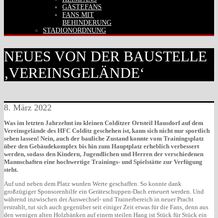
GÄSTEFANS
FANS MIT
BEHINDERUNG
STADIONORDNUNG
NEUES VON DER BAUSTELLE
‚VEREINSGELÄNDE‘
8. März 2022
Was im letzten Jahrzehnt im kleinen Colditzer Ortsteil Hausdorf auf dem
Vereinsgelände des HFC Colditz geschehen ist, kann sich nicht nur sportlich
sehen lassen! Nein, auch der bauliche Zustand konnte vom Trainingsplatz
über den Gebäudekomplex bis hin zum Hauptplatz erheblich verbessert
werden, sodass den Kindern, Jugendlichen und Herren der verschiedenen
Mannschaften eine hochwertige Trainings- und Spielstätte zur Verfügung
steht.
Auf und neben dem Platz wurden Werte geschaffen. So konnte dank
großzügiger Sponsorenhilfe ein Geräteschuppen-Dach erneuert werden. Und
während inzwischen der Auswechsel- und Trainerbereich in neuer Pracht
erstrahlt, tut sich auch gegenüber seit einiger Zeit etwas für die Fans, denn aus
den wenigen alten Holzbänken auf einem steilen Hang ist Stück für Stück ein