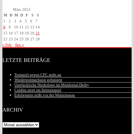
März 2022
M
D
M
D
F
S
S
1
2
3
4
5
6
7
8
9
10
11
12
13
14
15
16
17
18
19
20
21
22
23
24
25
26
27
28
« Feb.
Apr. »
LETZTE BEITRÄGE
Testspiel gegen CFC steht an
Wiedergutmachung gelungen
Unglückliche Niederlage im Muldental-Derby
Colditz siegt im Spitzenspiel
Erfolgsserie reißt vor der Winterpause
ARCHIV
Archiv