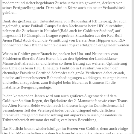
moderner und sicher begehbarer Zuschauerbereich geworden, der kurz vor
seiner Fertigstellung steht. Dazu wird in Kürze auch ein neuer Verkaufskiosk
gehören.
Dank der großzügigen Unterstützung von Bundesligist RB Leipzig, der auch
regelmäßig seine Fußball-Camps für den Nachwuchs beim HFC durchführt,
nehmen die Zuschauer in Hausdorf (Bald auch im Colditzer Stadion!) auf
insgesamt 219 Champions League erprobten Sitzschalen aus der Red Bull
Arena Platz! Auch durch die Vermittlung von Berater Jens Höppner und RB-
Sponsor Stahlbau Brehna konnte dieses Projekt erfolgreich eingefädelt werden.
Wie es in Colditz guter Brauch ist, packen bei Um- und Neubauten vom
Präsidenten über die Alten Herren bis zu den Spielern der Landesklasse-
Mannschaft alle mit an und leisten so ihren Beitrag zur weiteren Optimierung
des Umfeldes beim HFC. Eine gute Tradition in Hausdorf, wo schon der
ehemalige Präsident Gottfried Schröpfer sich große Verdienste dabei erwarb,
ruhelos auf immer besseren Rahmenbedingungen zu drängen, zu organisieren
und selbst anzupacken, zum Beispiel beim Bau eines Brunnens für die
installierte Beregnungsanlage.
In den kommenden Jahren wird nun auch größeres Augenmerk auf dem
Colditzer Stadion liegen, der Spielstätte der 2. Mannschaft sowie eines Teams
der Alten Herren. Beide werden auch in diesem lange im Dornröschenschlaf
versunkenen Teil des Vereinsgeländes bei der dringend erforderlichen
intensiven Pflege und Instandsetzung mit anpacken müssen, besonders im
Tribünenbereich mitsamt der völlig veralteten Bestuhlung.
Das Flutlicht brennt wieder häufiger im Herzen von Colditz, denn auch einige
Großfeld-Mannschaften aus dem Nachwuchsbereich, trainieren und spielen nun